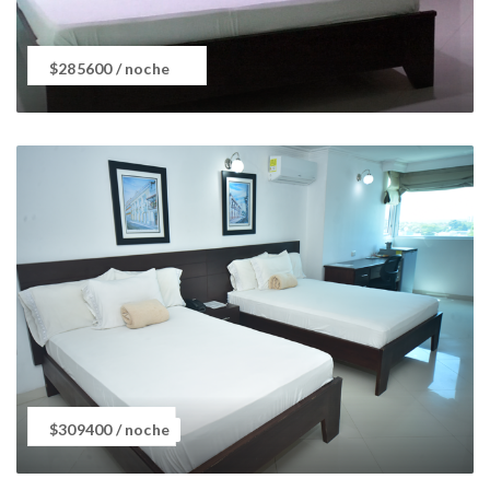
Habitación Estandar
$285600
/ noche
Habitación Twin
$309400
/ noche