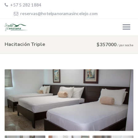
+57 5 282 1884
reservas@hotelpanoramasincelejo.com
Hacitación Triple
$357000
/
por noche