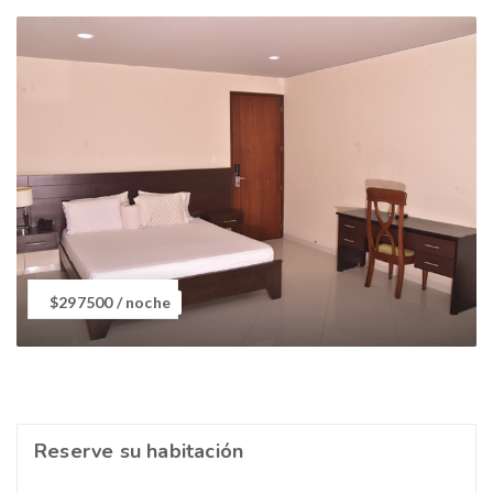
Habitación Suite
$297500
/ noche
Reserve su habitación